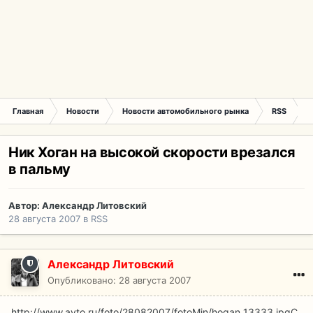
Главная
Новости
Новости автомобильного рынка
RSS
Н
Ник Хоган на высокой скорости врезался
в пальму
Автор:
Александр Литовский
28 августа 2007
в
RSS
Александр Литовский
Опубликовано:
28 августа 2007
http://www.avto.ru/foto/28082007/fotoMin/hogan_13333.jpg
С