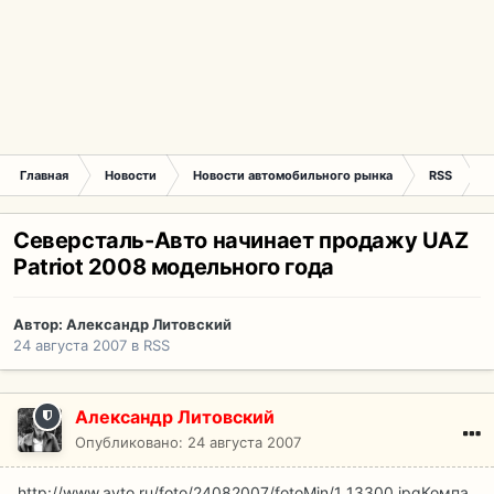
Главная
Новости
Новости автомобильного рынка
RSS
С
Северсталь-Авто начинает продажу UAZ
Patriot 2008 модельного года
Автор:
Александр Литовский
24 августа 2007
в
RSS
Александр Литовский
Опубликовано:
24 августа 2007
http://www.avto.ru/foto/24082007/fotoMin/1_13300.jpg
Компа