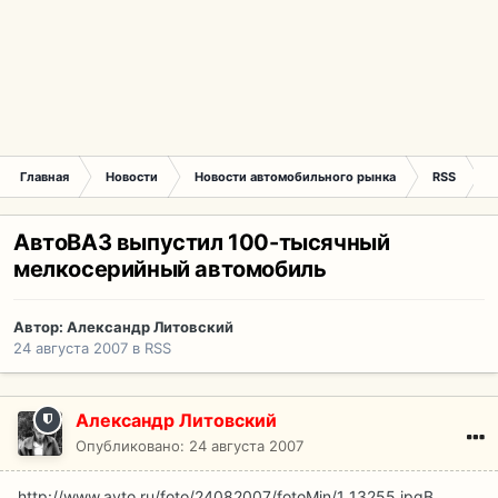
Главная
Новости
Новости автомобильного рынка
RSS
А
АвтоВАЗ выпустил 100-тысячный
мелкосерийный автомобиль
Автор:
Александр Литовский
24 августа 2007
в
RSS
Александр Литовский
Опубликовано:
24 августа 2007
http://www.avto.ru/foto/24082007/fotoMin/1_13255.jpg
В