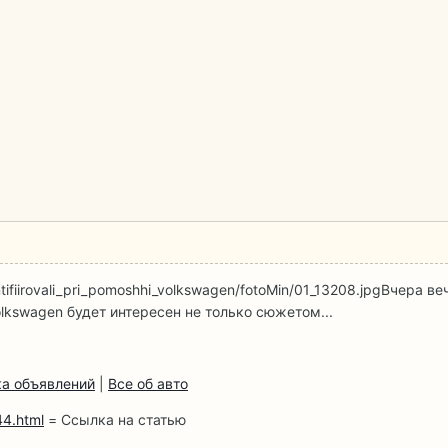
ntifiirovali_pri_pomoshhi_volkswagen/fotoMin/01_13208.jpg
Вчера ве
lkswagen будет интересен не только сюжетом...
а объявлений
|
Все об авто
44.html
= Ссылка на статью