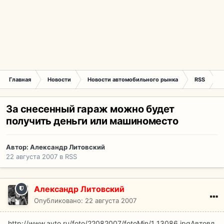
Главная
Новости
Новости автомобильного рынка
RSS
З
За снесенный гараж можно будет
получить деньги или машиноместо
Автор:
Александр Литовский
22 августа 2007
в
RSS
Александр Литовский
Опубликовано:
22 августа 2007
http://www.avto.ru/foto/22082007/fotoMin/1_13086.jpg
Автовл