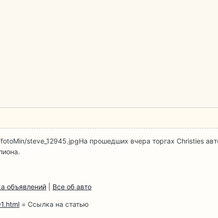
/fotoMin/steve_12945.jpg
На прошедших вчера торгах Christies ав
лиона.
а объявлений
|
Все об авто
1.html
= Ссылка на статью