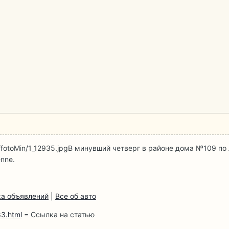
/fotoMin/1_12935.jpg
В минувший четверг в районе дома №109 по
nne.
а объявлений
|
Все об авто
3.html
= Ссылка на статью