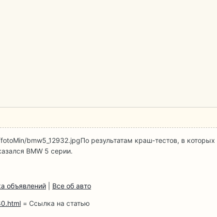
7/fotoMin/bmw5_12932.jpg
По результатам краш-тестов, в которых
казался BMW 5 серии.
а объявлений
|
Все об авто
0.html
= Ссылка на статью