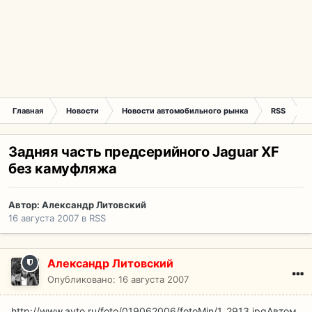
Главная
Новости
Новости автомобильного рынка
RSS
З
Задняя часть предсерийного Jaguar XF
без камуфляжа
Автор:
Александр Литовский
16 августа 2007
в
RSS
Александр Литовский
Опубликовано:
16 августа 2007
http://www.avto.ru/foto/019062006/fotoMin/1_2913.jpg
Автом