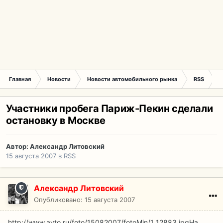
Главная
Новости
Новости автомобильного рынка
RSS
У
Участники пробега Париж-Пекин сделали
остановку в Москве
Автор:
Александр Литовский
15 августа 2007
в
RSS
Александр Литовский
Опубликовано:
15 августа 2007
http://www.avto.ru/foto/15082007/fotoMin/1_12883.jpg
На