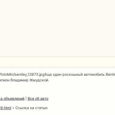
fotoMin/bentley_12873.jpg
Еще один роскошный автомобиль Bentley
емпион Владимир Жмудской.
а объявлений
|
Все об авто
9.html
= Ссылка на статью