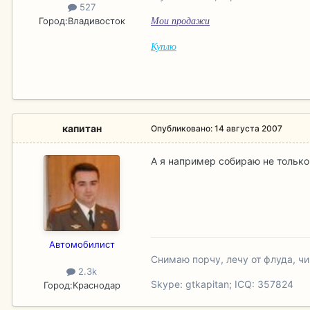
527
Город:
Владивосток
Мои продажи
Куплю
капитан
Опубликовано:
14 августа 2007
А я например собираю не только 
Aвтомобилист
Снимаю порчу, лечу от флуда, ч
2.3k
Skype: gtkapitan; ICQ: 357824
Город:
Краснодар