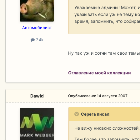
Уважаемые админы! Может, им
указывать если уж не тему ко
время, запомнить, что собир
Aвтомобилист
7.4k
Ну так уж и сотни там свои темы
Оглавление моей коллекции
Dawid
Опубликовано:
14 августа 2007
Серега писал:
Не вижу никаких сложностей.
Тем более, что запомнить, кто