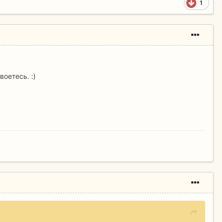
1
оетесь. :)