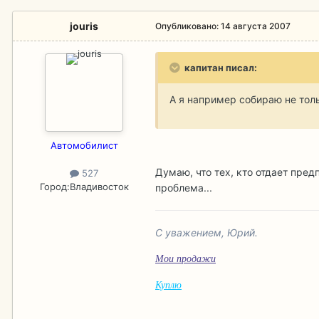
jouris
Опубликовано:
14 августа 2007
капитан писал:
А я например собираю не толь
Aвтомобилист
Думаю, что тех, кто отдает пре
527
Город:
Владивосток
проблема...
С уважением, Юрий.
Мои продажи
Куплю