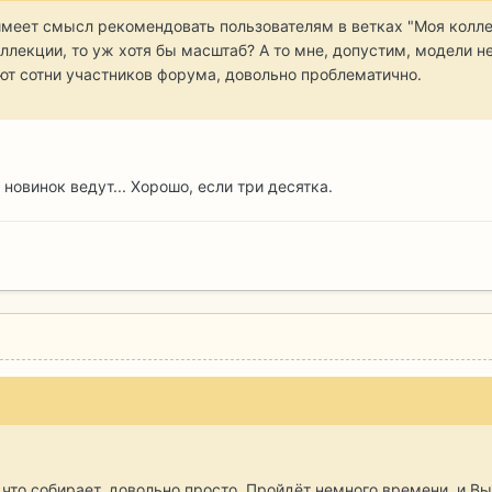
еет смысл рекомендовать пользователям в ветках "Моя коллек
ллекции, то уж хотя бы масштаб? А то мне, допустим, модели не
ают сотни участников форума, довольно проблематично.
 новинок ведут... Хорошо, если три десятка.
 что собирает, довольно просто. Пройдёт немного времени, и Вы 