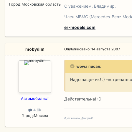
Город:
Московская область
С уважением, Владимир.
Член MBMC (Mercedes-Benz Model
er-models.com
mobydim
Опубликовано:
14 августа 2007
wowa писал:
Надо чаще- ик! :) -встречатьс
Aвтомобилист
Действительна! :D
4.9k
Город:
Москва
С уважением, Дмитрий!