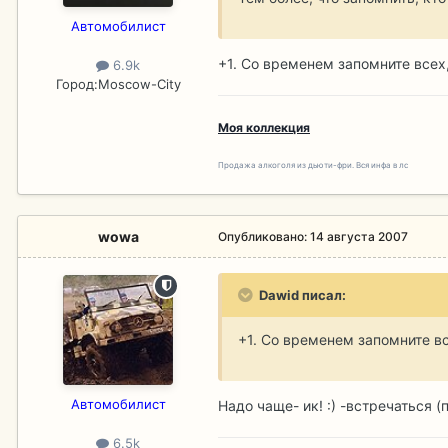
Aвтомобилист
+1. Со временем запомните всех,
6.9k
Город:
Moscow-City
Моя коллекция
Продажа алкоголя из дьюти-фри. Вся инфа в лс
wowa
Опубликовано:
14 августа 2007
Dawid писал:
+1. Со временем запомните все
Aвтомобилист
Надо чаще- ик! :) -встречаться (
6.5k