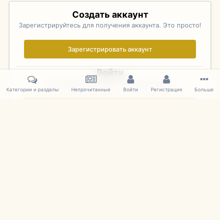
Создать аккаунт
Зарегистрируйтесь для получения аккаунта. Это просто!
Зарегистрировать аккаунт
Войти
Уже зарегистрированы? Войдите здесь.
Категории и разделы
Непрочитанные
Войти
Регистрация
Больше
Войти сейчас
Главная
Галерея
Фотографии Иностранных Моделей
1:43 
IPS Theme
by
IPSFocus
Язык
Cookies
mDiecast.com
Powered by Invision Community