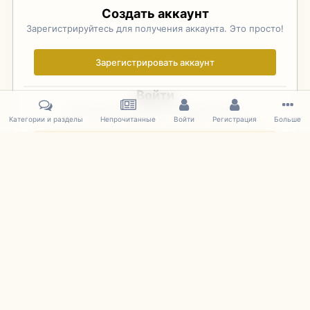
Создать аккаунт
Зарегистрируйтесь для получения аккаунта. Это просто!
Зарегистрировать аккаунт
Войти
Уже зарегистрированы? Войдите здесь.
Категории и разделы
Непрочитанные
Войти
Регистрация
Больше
Войти сейчас
Главная
Галерея
Фотографии Иностранных Моделей
1:43 
IPS Theme
by
IPSFocus
Язык
Cookies
mDiecast.com
Powered by Invision Community