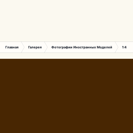
Главная
Галерея
Фотографии Иностранных Моделей
1:43 