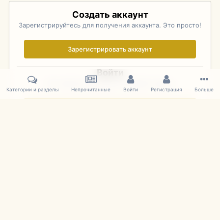
Создать аккаунт
Зарегистрируйтесь для получения аккаунта. Это просто!
Зарегистрировать аккаунт
Войти
Уже зарегистрированы? Войдите здесь.
Категории и разделы
Непрочитанные
Войти
Регистрация
Больше
Войти сейчас
Главная
Галерея
Фотографии Иностранных Моделей
1:43 
IPS Theme
by
IPSFocus
Язык
Cookies
mDiecast.com
Powered by Invision Community