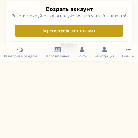
Создать аккаунт
Зарегистрируйтесь для получения аккаунта. Это просто!
Зарегистрировать аккаунт
Войти
Уже зарегистрированы? Войдите здесь.
Категории и разделы
Непрочитанные
Войти
Регистрация
Больше
Войти сейчас
Главная
Галерея
Фотографии Иностранных Моделей
1:43 
IPS Theme
by
IPSFocus
Язык
Cookies
mDiecast.com
Powered by Invision Community