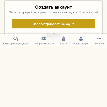
Создать аккаунт
Зарегистрируйтесь для получения аккаунта. Это просто!
Зарегистрировать аккаунт
Войти
Уже зарегистрированы? Войдите здесь.
Категории и разделы
Непрочитанные
Войти
Регистрация
Больше
Войти сейчас
Главная
Галерея
Фотографии Иностранных Моделей
1:43 
IPS Theme
by
IPSFocus
Язык
Cookies
mDiecast.com
Powered by Invision Community