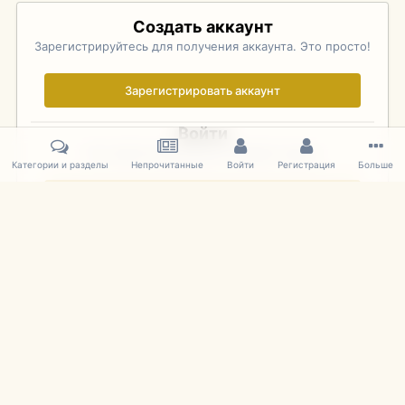
Создать аккаунт
Зарегистрируйтесь для получения аккаунта. Это просто!
Зарегистрировать аккаунт
Войти
Уже зарегистрированы? Войдите здесь.
Категории и разделы
Непрочитанные
Войти
Регистрация
Больше
Войти сейчас
Главная
Галерея
Фотографии Советских Моделей
1:43 Мас
IPS Theme
by
IPSFocus
Язык
Cookies
mDiecast.com
Powered by Invision Community