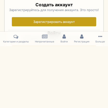
Создать аккаунт
Зарегистрируйтесь для получения аккаунта. Это просто!
Зарегистрировать аккаунт
Войти
Уже зарегистрированы? Войдите здесь.
Категории и разделы
Непрочитанные
Войти
Регистрация
Больше
Войти сейчас
Главная
Галерея
Фотографии Иностранных Моделей
1:43 
IPS Theme
by
IPSFocus
Язык
Cookies
mDiecast.com
Powered by Invision Community