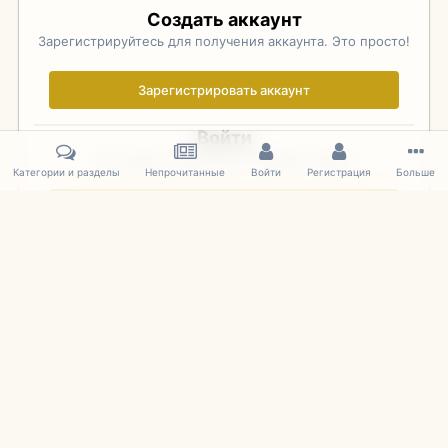
Создать аккаунт
Зарегистрируйтесь для получения аккаунта. Это просто!
Зарегистрировать аккаунт
Войти
Уже зарегистрированы? Войдите здесь.
Категории и разделы
Непрочитанные
Войти
Регистрация
Больше
Войти сейчас
Главная
Галерея
Фотографии Иностранных Моделей
1:43 
IPS Theme
by
IPSFocus
Язык
Cookies
mDiecast.com
Powered by Invision Community