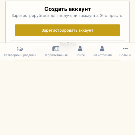
Создать аккаунт
Зарегистрируйтесь для получения аккаунта. Это просто!
Зарегистрировать аккаунт
Войти
Уже зарегистрированы? Войдите здесь.
Категории и разделы
Непрочитанные
Войти
Регистрация
Больше
Войти сейчас
Главная
Галерея
Фотографии Иностранных Моделей
1:43 
IPS Theme
by
IPSFocus
Язык
Cookies
mDiecast.com
Powered by Invision Community