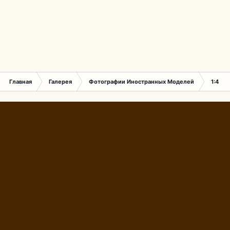
Главная
Галерея
Фотографии Иностранных Моделей
1:43 