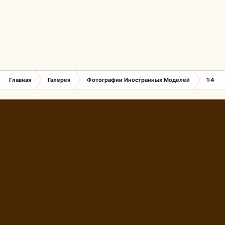
Главная
Галерея
Фотографии Иностранных Моделей
1:43 