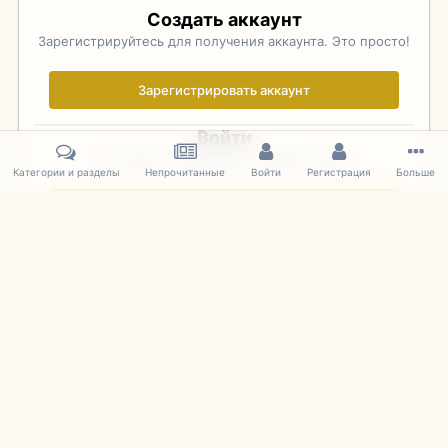
Создать аккаунт
Зарегистрируйтесь для получения аккаунта. Это просто!
Зарегистрировать аккаунт
Войти
Уже зарегистрированы? Войдите здесь.
Категории и разделы
Непрочитанные
Войти
Регистрация
Больше
Войти сейчас
Главная
Галерея
Фотографии Иностранных Моделей
1:43 
IPS Theme
by
IPSFocus
Язык
Cookies
mDiecast.com
Powered by Invision Community