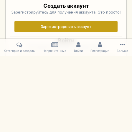
Создать аккаунт
Зарегистрируйтесь для получения аккаунта. Это просто!
Зарегистрировать аккаунт
Войти
Уже зарегистрированы? Войдите здесь.
Категории и разделы
Непрочитанные
Войти
Регистрация
Больше
Войти сейчас
Главная
Галерея
Фотографии Советских Моделей
1:43 Мас
IPS Theme
by
IPSFocus
Язык
Cookies
mDiecast.com
Powered by Invision Community