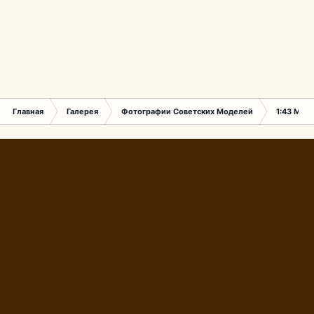
Главная
Галерея
Фотографии Советских Моделей
1:43 Мас