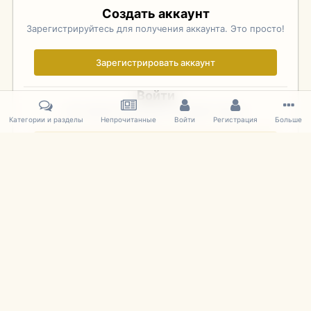
Создать аккаунт
Зарегистрируйтесь для получения аккаунта. Это просто!
Зарегистрировать аккаунт
Войти
Уже зарегистрированы? Войдите здесь.
Категории и разделы
Непрочитанные
Войти
Регистрация
Больше
Войти сейчас
Главная
Галерея
Фотографии Иностранных Моделей
1:43 
IPS Theme
by
IPSFocus
Язык
Cookies
mDiecast.com
Powered by Invision Community