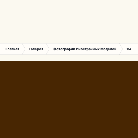
Главная
Галерея
Фотографии Иностранных Моделей
1:43 