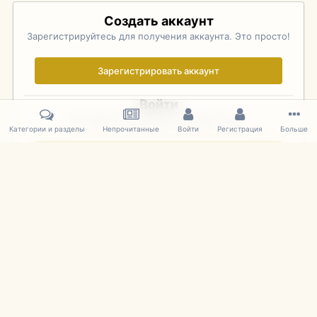
Создать аккаунт
Зарегистрируйтесь для получения аккаунта. Это просто!
Зарегистрировать аккаунт
Войти
Уже зарегистрированы? Войдите здесь.
Категории и разделы
Непрочитанные
Войти
Регистрация
Больше
Войти сейчас
Главная
Галерея
Фотографии Советских Моделей
1:43 Мас
IPS Theme
by
IPSFocus
Язык
Cookies
mDiecast.com
Powered by Invision Community