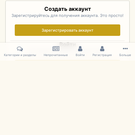
Создать аккаунт
Зарегистрируйтесь для получения аккаунта. Это просто!
Зарегистрировать аккаунт
Войти
Уже зарегистрированы? Войдите здесь.
Категории и разделы
Непрочитанные
Войти
Регистрация
Больше
Войти сейчас
Главная
Галерея
Фотографии Иностранных Моделей
1:43 
IPS Theme
by
IPSFocus
Язык
Cookies
mDiecast.com
Powered by Invision Community