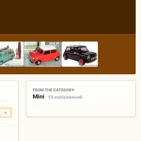
FROM THE CATEGORY:
Mini
· 59 изображений
0