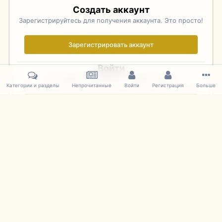
Создать аккаунт
Зарегистрируйтесь для получения аккаунта. Это просто!
Зарегистрировать аккаунт
Войти
Уже зарегистрированы? Войдите здесь.
Категории и разделы
Непрочитанные
Войти
Регистрация
Больше
Войти сейчас
Главная
Галерея
Фотографии Иностранных Моделей
1:43 
IPS Theme
by
IPSFocus
Язык
Cookies
mDiecast.com
Powered by Invision Community