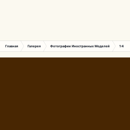
Главная
Галерея
Фотографии Иностранных Моделей
1:43 