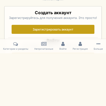
Создать аккаунт
Зарегистрируйтесь для получения аккаунта. Это просто!
Зарегистрировать аккаунт
Войти
Уже зарегистрированы? Войдите здесь.
Категории и разделы
Непрочитанные
Войти
Регистрация
Больше
Войти сейчас
Главная
Галерея
Фотографии Иностранных Моделей
1:43 
IPS Theme
by
IPSFocus
Язык
Cookies
mDiecast.com
Powered by Invision Community