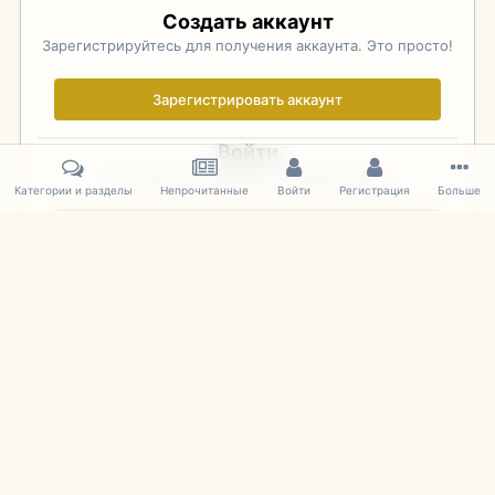
Создать аккаунт
Зарегистрируйтесь для получения аккаунта. Это просто!
Зарегистрировать аккаунт
Войти
Уже зарегистрированы? Войдите здесь.
Категории и разделы
Непрочитанные
Войти
Регистрация
Больше
Войти сейчас
Главная
Галерея
Фотографии Иностранных Моделей
1:43 
IPS Theme
by
IPSFocus
Язык
Cookies
mDiecast.com
Powered by Invision Community