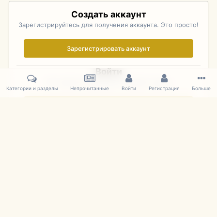
Создать аккаунт
Зарегистрируйтесь для получения аккаунта. Это просто!
Зарегистрировать аккаунт
Войти
Уже зарегистрированы? Войдите здесь.
Категории и разделы
Непрочитанные
Войти
Регистрация
Больше
Войти сейчас
Главная
Галерея
Фотографии Иностранных Моделей
1:43 
IPS Theme
by
IPSFocus
Язык
Cookies
mDiecast.com
Powered by Invision Community