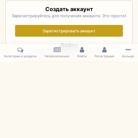
Создать аккаунт
Зарегистрируйтесь для получения аккаунта. Это просто!
Зарегистрировать аккаунт
Войти
Уже зарегистрированы? Войдите здесь.
Категории и разделы
Непрочитанные
Войти
Регистрация
Больше
Войти сейчас
Главная
Галерея
Фотографии Иностранных Моделей
1:43 
IPS Theme
by
IPSFocus
Язык
Cookies
mDiecast.com
Powered by Invision Community