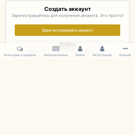
Создать аккаунт
Зарегистрируйтесь для получения аккаунта. Это просто!
Зарегистрировать аккаунт
Войти
Уже зарегистрированы? Войдите здесь.
Категории и разделы
Непрочитанные
Войти
Регистрация
Больше
Войти сейчас
Главная
Галерея
Фотографии Иностранных Моделей
1:43 
IPS Theme
by
IPSFocus
Язык
Cookies
mDiecast.com
Powered by Invision Community