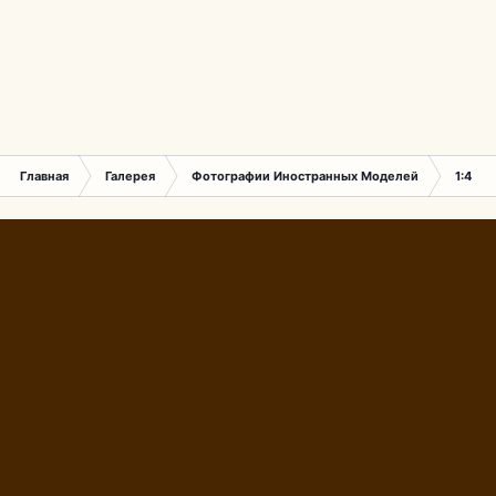
Главная
Галерея
Фотографии Иностранных Моделей
1:43 