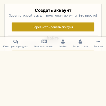
Создать аккаунт
Зарегистрируйтесь для получения аккаунта. Это просто!
Зарегистрировать аккаунт
Войти
Уже зарегистрированы? Войдите здесь.
Категории и разделы
Непрочитанные
Войти
Регистрация
Больше
Войти сейчас
Главная
Галерея
Фотографии Иностранных Моделей
1:43 
IPS Theme
by
IPSFocus
Язык
Cookies
mDiecast.com
Powered by Invision Community