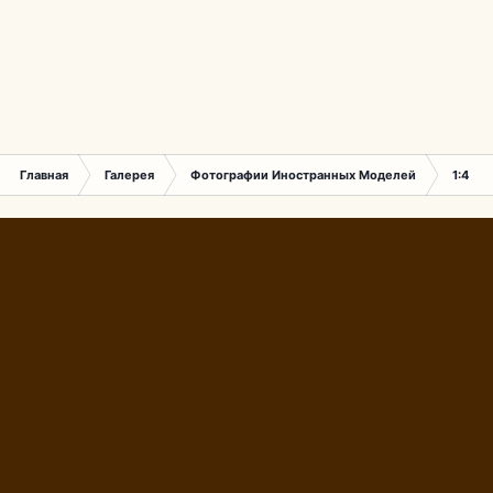
Главная
Галерея
Фотографии Иностранных Моделей
1:43 