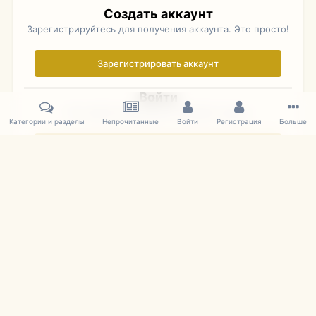
Создать аккаунт
Зарегистрируйтесь для получения аккаунта. Это просто!
Зарегистрировать аккаунт
Войти
Уже зарегистрированы? Войдите здесь.
Категории и разделы
Непрочитанные
Войти
Регистрация
Больше
Войти сейчас
Главная
Галерея
Фотографии Иностранных Моделей
1:43 
IPS Theme
by
IPSFocus
Язык
Cookies
mDiecast.com
Powered by Invision Community