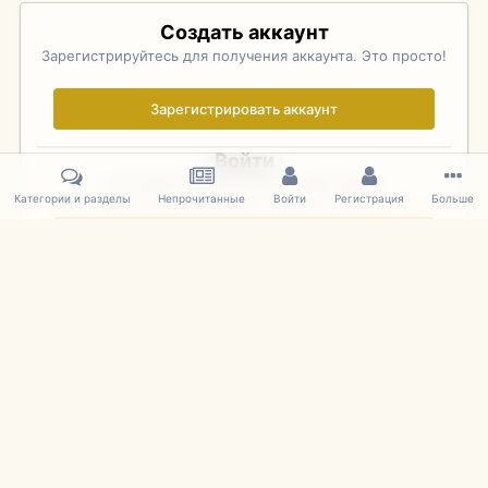
Создать аккаунт
Зарегистрируйтесь для получения аккаунта. Это просто!
Зарегистрировать аккаунт
Войти
Уже зарегистрированы? Войдите здесь.
Категории и разделы
Непрочитанные
Войти
Регистрация
Больше
Войти сейчас
Главная
Галерея
Фотографии Иностранных Моделей
1:43 
IPS Theme
by
IPSFocus
Язык
Cookies
mDiecast.com
Powered by Invision Community