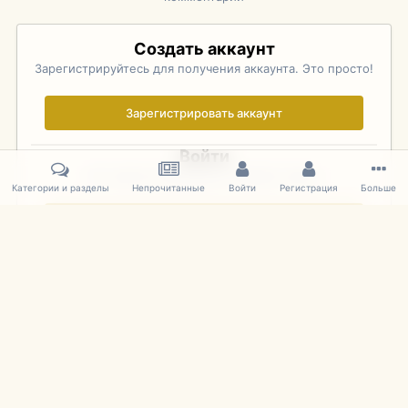
Создать аккаунт
Зарегистрируйтесь для получения аккаунта. Это просто!
Зарегистрировать аккаунт
Войти
Уже зарегистрированы? Войдите здесь.
Категории и разделы
Непрочитанные
Войти
Регистрация
Больше
Войти сейчас
Главная
Галерея
Фотографии Иностранных Моделей
1:43 
IPS Theme
by
IPSFocus
Язык
Cookies
mDiecast.com
Powered by Invision Community