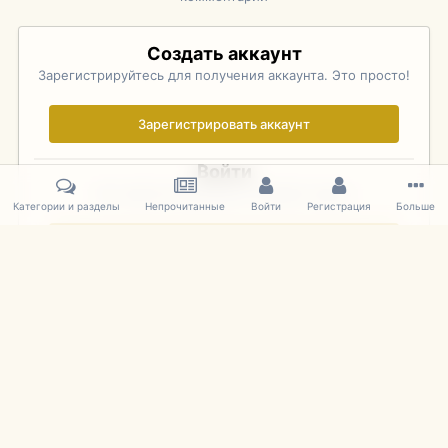
Создать аккаунт
Зарегистрируйтесь для получения аккаунта. Это просто!
Зарегистрировать аккаунт
Войти
Уже зарегистрированы? Войдите здесь.
Категории и разделы
Непрочитанные
Войти
Регистрация
Больше
Войти сейчас
Главная
Галерея
Фотографии Иностранных Моделей
1:43 
IPS Theme
by
IPSFocus
Язык
Cookies
mDiecast.com
Powered by Invision Community