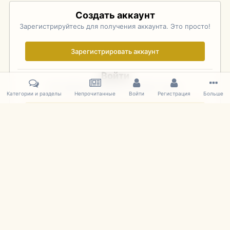
Создать аккаунт
Зарегистрируйтесь для получения аккаунта. Это просто!
Зарегистрировать аккаунт
Войти
Уже зарегистрированы? Войдите здесь.
Категории и разделы
Непрочитанные
Войти
Регистрация
Больше
Войти сейчас
Главная
Галерея
Фотографии Иностранных Моделей
1:43 
IPS Theme
by
IPSFocus
Язык
Cookies
mDiecast.com
Powered by Invision Community