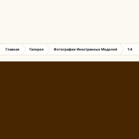
Главная
Галерея
Фотографии Иностранных Моделей
1:43 