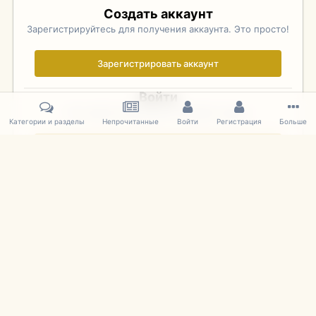
Создать аккаунт
Зарегистрируйтесь для получения аккаунта. Это просто!
Зарегистрировать аккаунт
Войти
Уже зарегистрированы? Войдите здесь.
Категории и разделы
Непрочитанные
Войти
Регистрация
Больше
Войти сейчас
Главная
Галерея
Фотографии Иностранных Моделей
1:43 
IPS Theme
by
IPSFocus
Язык
Cookies
mDiecast.com
Powered by Invision Community