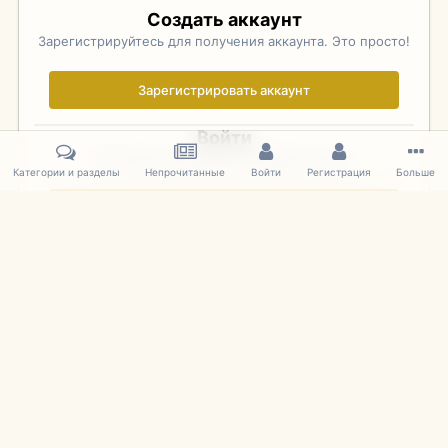
Создать аккаунт
Зарегистрируйтесь для получения аккаунта. Это просто!
Зарегистрировать аккаунт
Войти
Уже зарегистрированы? Войдите здесь.
Категории и разделы
Непрочитанные
Войти
Регистрация
Больше
Войти сейчас
Главная
Галерея
Фотографии Иностранных Моделей
1:43 
IPS Theme
by
IPSFocus
Язык
Cookies
mDiecast.com
Powered by Invision Community