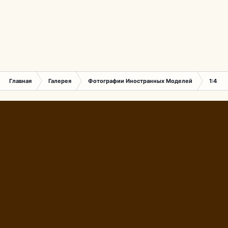
Главная
Галерея
Фотографии Иностранных Моделей
1:43 