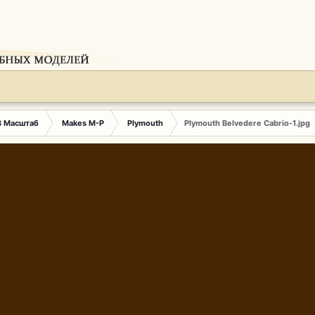
3 Масштаб
Makes M-P
Plymouth
Plymouth Belvedere Cabrio-1.jpg