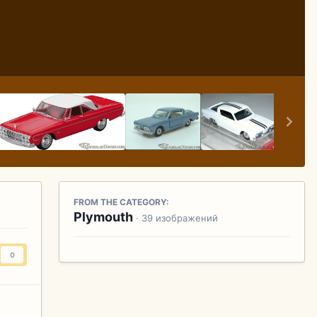
FROM THE CATEGORY:
Plymouth
· 39 изображений
0