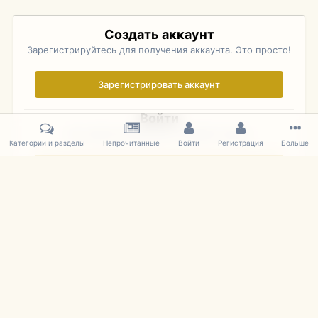
Создать аккаунт
Зарегистрируйтесь для получения аккаунта. Это просто!
Зарегистрировать аккаунт
Войти
Уже зарегистрированы? Войдите здесь.
Категории и разделы
Непрочитанные
Войти
Регистрация
Больше
Войти сейчас
Главная
Галерея
Palo Alto Concours D'Elegance 2011
DSC 179
IPS Theme
by
IPSFocus
Язык
Cookies
mDiecast.com
Powered by Invision Community