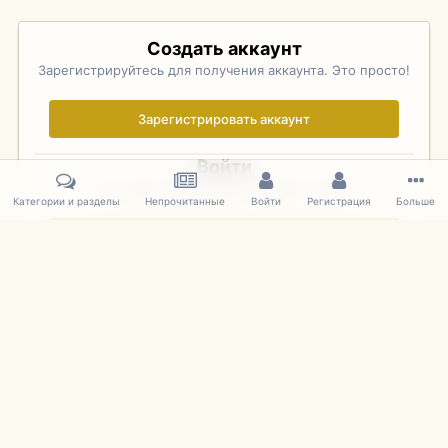
Создать аккаунт
Зарегистрируйтесь для получения аккаунта. Это просто!
Зарегистрировать аккаунт
Войти
Уже зарегистрированы? Войдите здесь.
Категории и разделы
Непрочитанные
Войти
Регистрация
Больше
Войти сейчас
Главная
Галерея
Palo Alto Concours D'Elegance 2011
DSC 178
IPS Theme
by
IPSFocus
Язык
Cookies
mDiecast.com
Powered by Invision Community