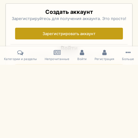
Создать аккаунт
Зарегистрируйтесь для получения аккаунта. Это просто!
Зарегистрировать аккаунт
Войти
Уже зарегистрированы? Войдите здесь.
Категории и разделы
Непрочитанные
Войти
Регистрация
Больше
Войти сейчас
Главная
Галерея
Palo Alto Concours D'Elegance 2011
DSC 176
IPS Theme
by
IPSFocus
Язык
Cookies
mDiecast.com
Powered by Invision Community