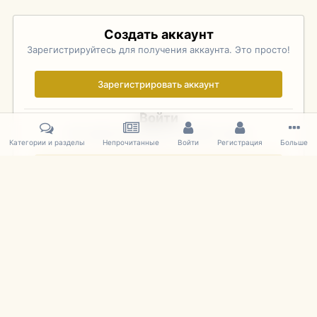
Создать аккаунт
Зарегистрируйтесь для получения аккаунта. Это просто!
Зарегистрировать аккаунт
Войти
Уже зарегистрированы? Войдите здесь.
Категории и разделы
Непрочитанные
Войти
Регистрация
Больше
Войти сейчас
Главная
Галерея
Palo Alto Concours D'Elegance 2011
DSC 173
IPS Theme
by
IPSFocus
Язык
Cookies
mDiecast.com
Powered by Invision Community