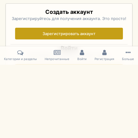
Создать аккаунт
Зарегистрируйтесь для получения аккаунта. Это просто!
Зарегистрировать аккаунт
Войти
Уже зарегистрированы? Войдите здесь.
Категории и разделы
Непрочитанные
Войти
Регистрация
Больше
Войти сейчас
Главная
Галерея
Palo Alto Concours D'Elegance 2011
DSC 158
IPS Theme
by
IPSFocus
Язык
Cookies
mDiecast.com
Powered by Invision Community