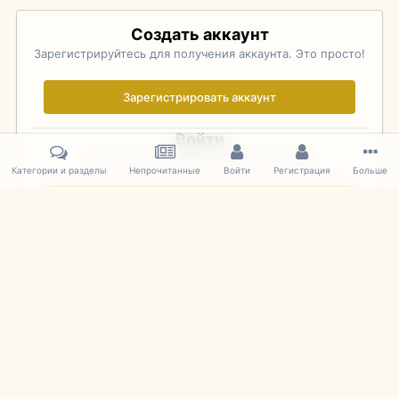
Создать аккаунт
Зарегистрируйтесь для получения аккаунта. Это просто!
Зарегистрировать аккаунт
Войти
Уже зарегистрированы? Войдите здесь.
Категории и разделы
Непрочитанные
Войти
Регистрация
Больше
Войти сейчас
Главная
Галерея
Palo Alto Concours D'Elegance 2011
DSC 1551
IPS Theme
by
IPSFocus
Язык
Cookies
mDiecast.com
Powered by Invision Community