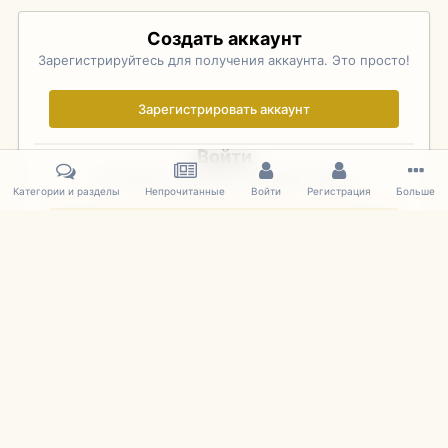
Создать аккаунт
Зарегистрируйтесь для получения аккаунта. Это просто!
Зарегистрировать аккаунт
Войти
Уже зарегистрированы? Войдите здесь.
Категории и разделы
Непрочитанные
Войти
Регистрация
Больше
Войти сейчас
Главная
Галерея
Palo Alto Concours D'Elegance 2011
DSC 146
IPS Theme
by
IPSFocus
Язык
Cookies
mDiecast.com
Powered by Invision Community